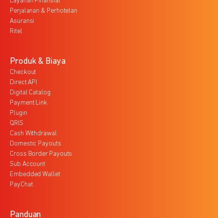
Layanan Finansial
Perjalanan & Perhotelan
Asuransi
Ritel
Produk & Biaya
Checkout
Direct API
Digital Catalog
Payment Link
Plugin
QRIS
Cash Withdrawal
Domestic Payouts
Cross Border Payouts
Sub Account
Embedded Wallet
PayChat
Panduan