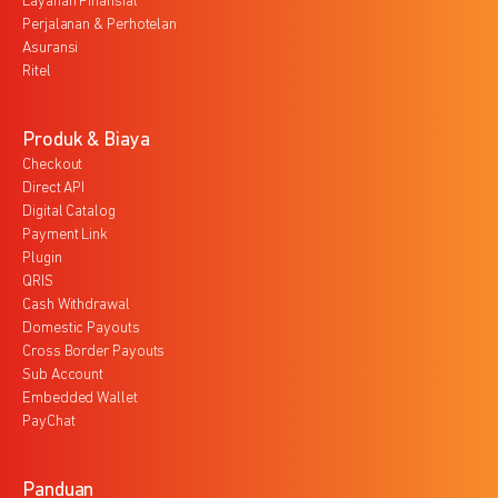
Layanan Finansial
Perjalanan & Perhotelan
Asuransi
Ritel
Produk & Biaya
Checkout
Direct API
Digital Catalog
Payment Link
Plugin
QRIS
Cash Withdrawal
Domestic Payouts
Cross Border Payouts
Sub Account
Embedded Wallet
PayChat
Panduan