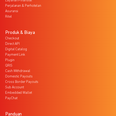
Layanan Finansial
Perjalanan & Perhotelan
Asuransi
Ritel
Produk & Biaya
Checkout
Direct API
Digital Catalog
Payment Link
Plugin
QRIS
Cash Withdrawal
Domestic Payouts
Cross Border Payouts
Sub Account
Embedded Wallet
PayChat
Panduan