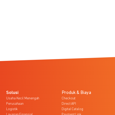
Solusi
Produk & Biaya
Usaha Kecil Menengah
Checkout
Perusahaan
Direct API
Logistik
Digital Catalog
Layanan Finansial
Payment Link