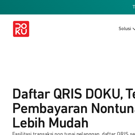
Solusi
Daftar QRIS DOKU, T
Pembayaran Nontuna
Lebih Mudah
Fasilitasi transaksi non tunai pelanggan, daftar QRIS s