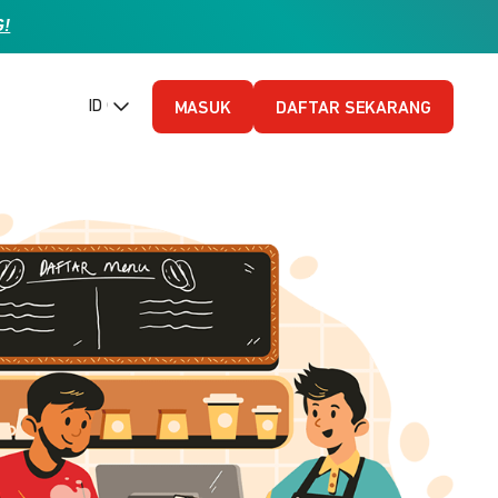
G!
ID (Bahasa Indonesia)
MASUK
DAFTAR SEKARANG