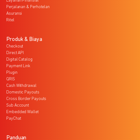
Layanan Finansial
Perjalanan & Perhotelan
Asuransi
Ritel
Produk & Biaya
Checkout
Direct API
Digital Catalog
Payment Link
Plugin
QRIS
Cash Withdrawal
Domestic Payouts
Cross Border Payouts
Sub Account
Embedded Wallet
PayChat
Panduan