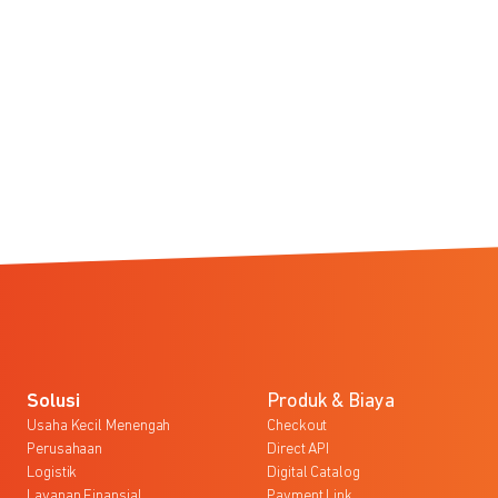
Solusi
Produk & Biaya
Usaha Kecil Menengah
Checkout
Perusahaan
Direct API
Logistik
Digital Catalog
Layanan Finansial
Payment Link