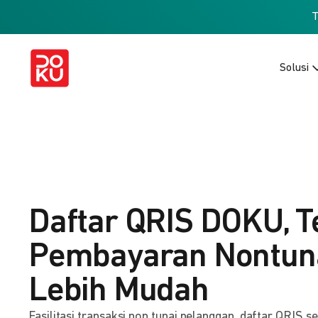
Solusi
Daftar QRIS DOKU, T
Pembayaran Nontuna
Lebih Mudah
Fasilitasi transaksi non tunai pelanggan, daftar QRIS s