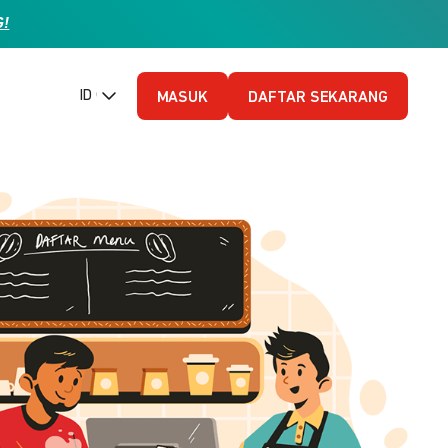
G!
ID (Bahasa Indonesia)
MASUK
DAFTAR SEKARANG