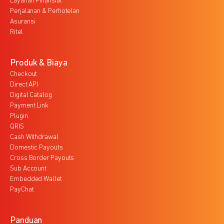
Layanan Finansial
Perjalanan & Perhotelan
Asuransi
Ritel
Produk & Biaya
Checkout
Direct API
Digital Catalog
Payment Link
Plugin
QRIS
Cash Withdrawal
Domestic Payouts
Cross Border Payouts
Sub Account
Embedded Wallet
PayChat
Panduan