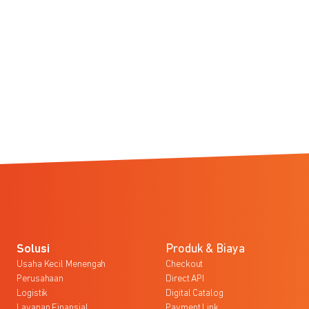
Solusi
Produk & Biaya
Usaha Kecil Menengah
Checkout
Perusahaan
Direct API
Logistik
Digital Catalog
Layanan Finansial
Payment Link