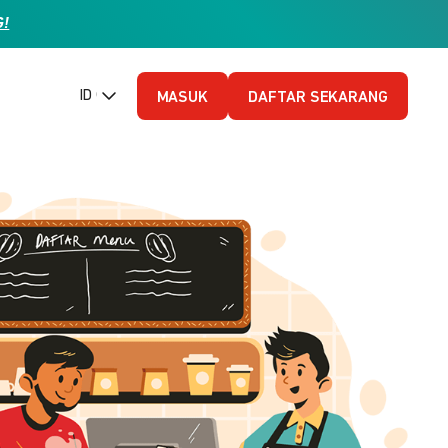
G!
ID (Bahasa Indonesia)
MASUK
DAFTAR SEKARANG