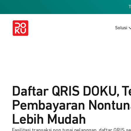
Solusi
Daftar QRIS DOKU, T
Pembayaran Nontuna
Lebih Mudah
Fasilitasi transaksi non tunai pelanggan, daftar QRIS s