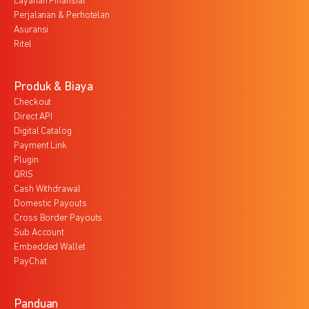
Layanan Finansial
Perjalanan & Perhotelan
Asuransi
Ritel
Produk & Biaya
Checkout
Direct API
Digital Catalog
Payment Link
Plugin
QRIS
Cash Withdrawal
Domestic Payouts
Cross Border Payouts
Sub Account
Embedded Wallet
PayChat
Panduan