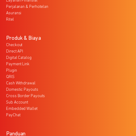
Layanan Finansial
Perjalanan & Perhotelan
Asuransi
Ritel
Produk & Biaya
Checkout
Direct API
Digital Catalog
Payment Link
Plugin
QRIS
Cash Withdrawal
Domestic Payouts
Cross Border Payouts
Sub Account
Embedded Wallet
PayChat
Panduan