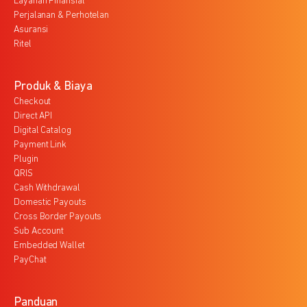
Layanan Finansial
Perjalanan & Perhotelan
Asuransi
Ritel
Produk & Biaya
Checkout
Direct API
Digital Catalog
Payment Link
Plugin
QRIS
Cash Withdrawal
Domestic Payouts
Cross Border Payouts
Sub Account
Embedded Wallet
PayChat
Panduan