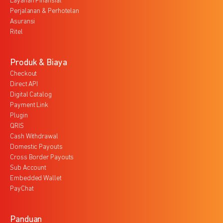
Layanan Finansial
Perjalanan & Perhotelan
Asuransi
Ritel
Produk & Biaya
Checkout
Direct API
Digital Catalog
Payment Link
Plugin
QRIS
Cash Withdrawal
Domestic Payouts
Cross Border Payouts
Sub Account
Embedded Wallet
PayChat
Panduan