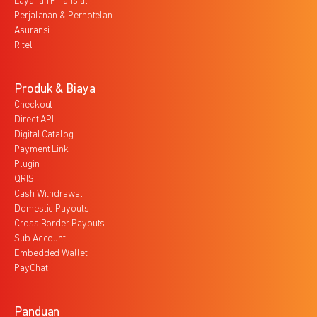
Layanan Finansial
Perjalanan & Perhotelan
Asuransi
Ritel
Produk & Biaya
Checkout
Direct API
Digital Catalog
Payment Link
Plugin
QRIS
Cash Withdrawal
Domestic Payouts
Cross Border Payouts
Sub Account
Embedded Wallet
PayChat
Panduan