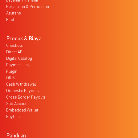
Layanan Finansial
Perjalanan & Perhotelan
Asuransi
Ritel
Produk & Biaya
Checkout
Direct API
Digital Catalog
Payment Link
Plugin
QRIS
Cash Withdrawal
Domestic Payouts
Cross Border Payouts
Sub Account
Embedded Wallet
PayChat
Panduan