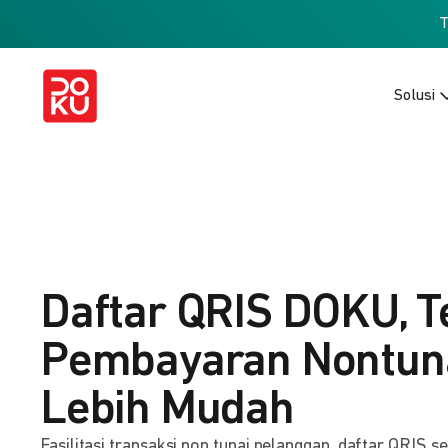
Solusi
Daftar QRIS DOKU, T
Pembayaran Nontuna
Lebih Mudah
Fasilitasi transaksi non tunai pelanggan, daftar QRIS s