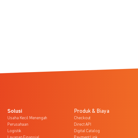
Solusi
Produk & Biaya
Usaha Kecil Menengah
Checkout
Perusahaan
Direct API
Logistik
Digital Catalog
Layanan Finansial
Payment Link