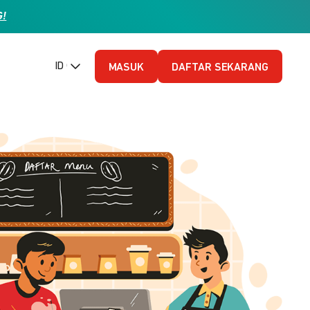
G!
ID (Bahasa Indonesia)
MASUK
DAFTAR SEKARANG