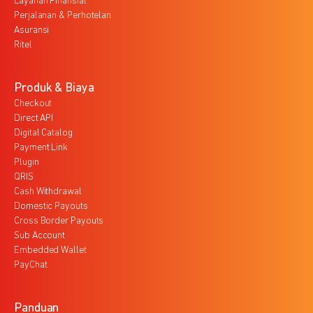
Layanan Finansial
Perjalanan & Perhotelan
Asuransi
Ritel
Produk & Biaya
Checkout
Direct API
Digital Catalog
Payment Link
Plugin
QRIS
Cash Withdrawal
Domestic Payouts
Cross Border Payouts
Sub Account
Embedded Wallet
PayChat
Panduan