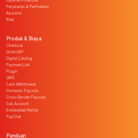
Layanan Finansial
Perjalanan & Perhotelan
Asuransi
Ritel
Produk & Biaya
Checkout
Direct API
Digital Catalog
Payment Link
Plugin
QRIS
Cash Withdrawal
Domestic Payouts
Cross Border Payouts
Sub Account
Embedded Wallet
PayChat
Panduan