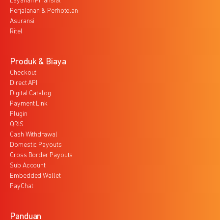
Layanan Finansial
Perjalanan & Perhotelan
Asuransi
Ritel
Produk & Biaya
Checkout
Direct API
Digital Catalog
Payment Link
Plugin
QRIS
Cash Withdrawal
Domestic Payouts
Cross Border Payouts
Sub Account
Embedded Wallet
PayChat
Panduan