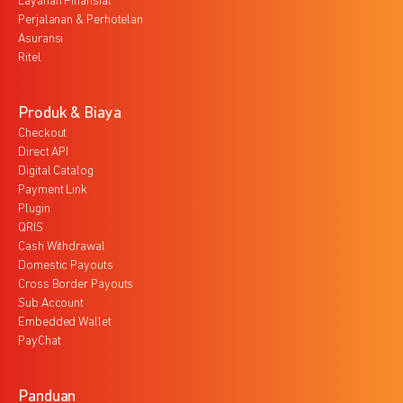
Layanan Finansial
Perjalanan & Perhotelan
Asuransi
Ritel
Produk & Biaya
Checkout
Direct API
Digital Catalog
Payment Link
Plugin
QRIS
Cash Withdrawal
Domestic Payouts
Cross Border Payouts
Sub Account
Embedded Wallet
PayChat
Panduan