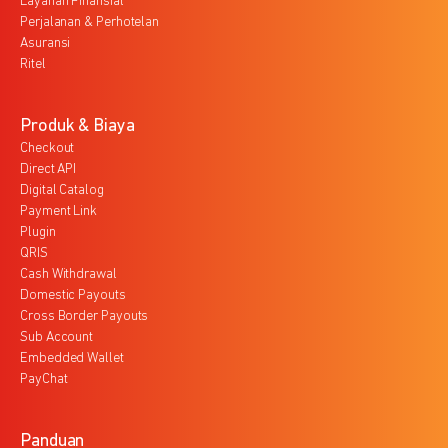
Layanan Finansial
Perjalanan & Perhotelan
Asuransi
Ritel
Produk & Biaya
Checkout
Direct API
Digital Catalog
Payment Link
Plugin
QRIS
Cash Withdrawal
Domestic Payouts
Cross Border Payouts
Sub Account
Embedded Wallet
PayChat
Panduan