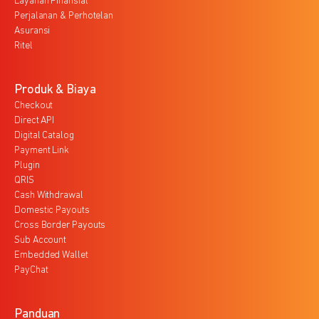
Layanan Finansial
Perjalanan & Perhotelan
Asuransi
Ritel
Produk & Biaya
Checkout
Direct API
Digital Catalog
Payment Link
Plugin
QRIS
Cash Withdrawal
Domestic Payouts
Cross Border Payouts
Sub Account
Embedded Wallet
PayChat
Panduan