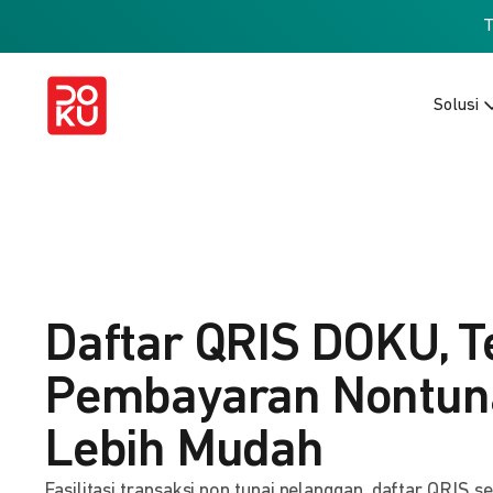
Solusi
Daftar QRIS DOKU, T
Pembayaran Nontuna
Lebih Mudah
Fasilitasi transaksi non tunai pelanggan, daftar QRIS s