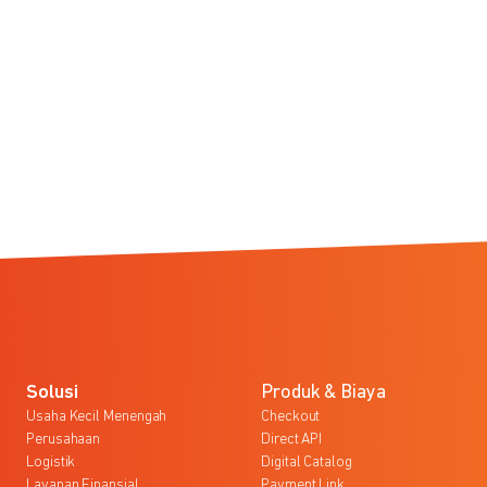
Solusi
Produk & Biaya
Usaha Kecil Menengah
Checkout
Perusahaan
Direct API
Logistik
Digital Catalog
Layanan Finansial
Payment Link