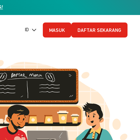
G!
ID (Bahasa Indonesia)
MASUK
DAFTAR SEKARANG