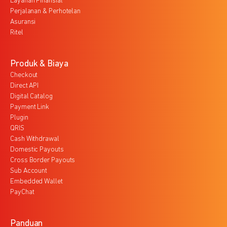
Layanan Finansial
Perjalanan & Perhotelan
Asuransi
Ritel
Produk & Biaya
Checkout
Direct API
Digital Catalog
Payment Link
Plugin
QRIS
Cash Withdrawal
Domestic Payouts
Cross Border Payouts
Sub Account
Embedded Wallet
PayChat
Panduan