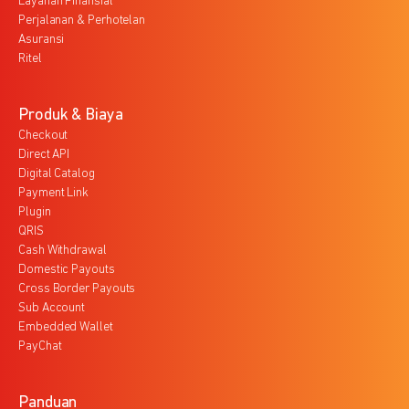
Layanan Finansial
Perjalanan & Perhotelan
Asuransi
Ritel
Produk & Biaya
Checkout
Direct API
Digital Catalog
Payment Link
Plugin
QRIS
Cash Withdrawal
Domestic Payouts
Cross Border Payouts
Sub Account
Embedded Wallet
PayChat
Panduan