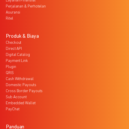
Layanan Finansial
Perjalanan & Perhotelan
Asuransi
Ritel
Produk & Biaya
Checkout
Direct API
Digital Catalog
Payment Link
Plugin
QRIS
Cash Withdrawal
Domestic Payouts
Cross Border Payouts
Sub Account
Embedded Wallet
PayChat
Panduan