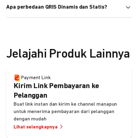
Aktivasi QRIS biasanya memakan waktu 1–2 hari kerja
Apa perbedaan QRIS Dinamis dan Statis?
setelah semua dokumen diterima dan terverifikasi. Proses
dapat lebih lama jika dokumen tidak lengkap atau gagal
- QRIS Statis adalah QR code tetap untuk semua transaksi,
verifikasi.
pelanggan
memasukkan nominal pembayaran secara manual.
- QRIS Dinamis membuat QR code unik per transaksi
Jelajahi Produk Lainnya
dengan nominal otomatis terisi, dan dapat diintegrasikan
di halaman checkout, Payment Link, atau metode
pembayaran online lainnya.
Payment Link
Kirim Link Pembayaran ke
Keduanya dapat diaktifkan melalui DOKU untuk
Pelanggan
memudahkan penerimaan pembayaran Anda.
Buat link instan dan kirim ke channel manapun
untuk menerima pembayaran dari pelanggan
dengan mudah
Lihat selengkapnya