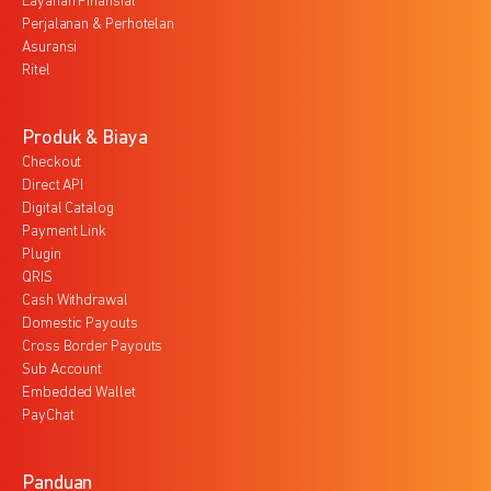
Layanan Finansial
Perjalanan & Perhotelan
Asuransi
Ritel
Produk & Biaya
Checkout
Direct API
Digital Catalog
Payment Link
Plugin
QRIS
Cash Withdrawal
Domestic Payouts
Cross Border Payouts
Sub Account
Embedded Wallet
PayChat
Panduan