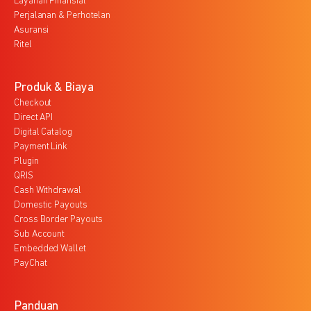
Layanan Finansial
Perjalanan & Perhotelan
Asuransi
Ritel
Produk & Biaya
Checkout
Direct API
Digital Catalog
Payment Link
Plugin
QRIS
Cash Withdrawal
Domestic Payouts
Cross Border Payouts
Sub Account
Embedded Wallet
PayChat
Panduan