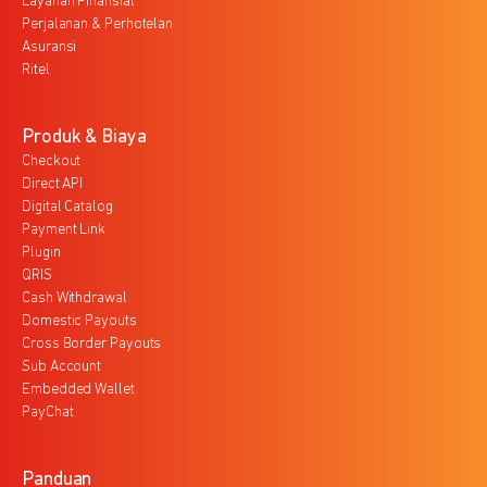
Layanan Finansial
Perjalanan & Perhotelan
Asuransi
Ritel
Produk & Biaya
Checkout
Direct API
Digital Catalog
Payment Link
Plugin
QRIS
Cash Withdrawal
Domestic Payouts
Cross Border Payouts
Sub Account
Embedded Wallet
PayChat
Panduan