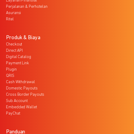
Layanan Finansial
Perjalanan & Perhotelan
Asuransi
Ritel
Produk & Biaya
Checkout
Direct API
Digital Catalog
Payment Link
Plugin
QRIS
Cash Withdrawal
Domestic Payouts
Cross Border Payouts
Sub Account
Embedded Wallet
PayChat
Panduan