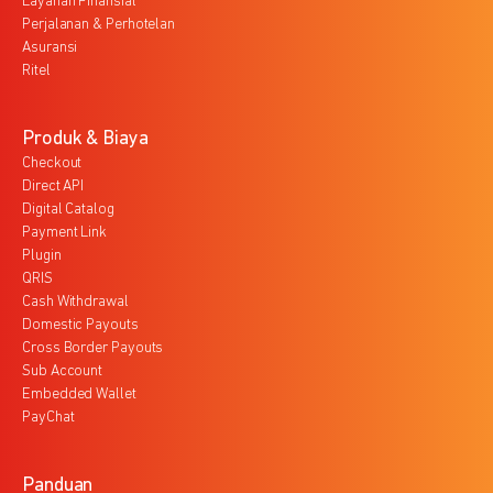
Layanan Finansial
Perjalanan & Perhotelan
Asuransi
Ritel
Produk & Biaya
Checkout
Direct API
Digital Catalog
Payment Link
Plugin
QRIS
Cash Withdrawal
Domestic Payouts
Cross Border Payouts
Sub Account
Embedded Wallet
PayChat
Panduan