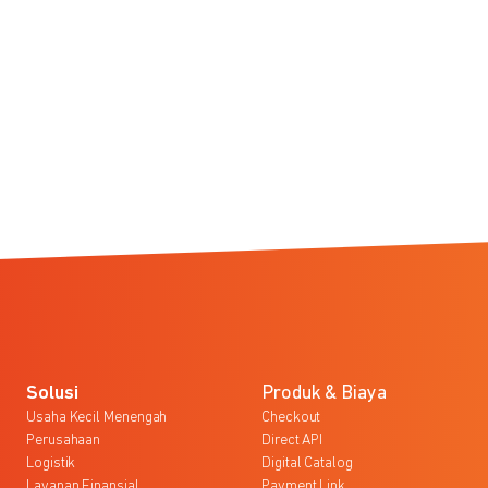
Solusi
Produk & Biaya
Usaha Kecil Menengah
Checkout
Perusahaan
Direct API
Logistik
Digital Catalog
Layanan Finansial
Payment Link