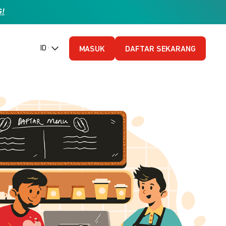
G!
ID (Bahasa Indonesia)
MASUK
DAFTAR SEKARANG