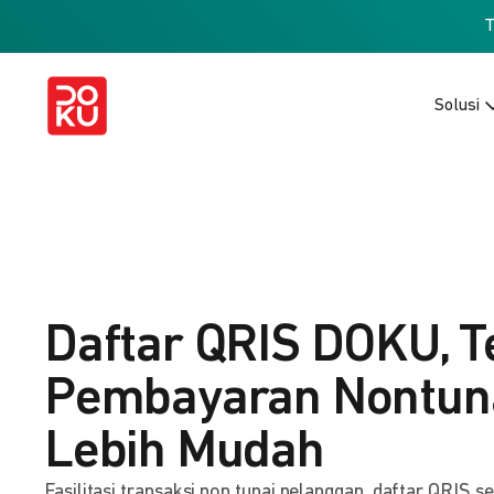
Solusi
Daftar QRIS DOKU, T
Pembayaran Nontuna
Lebih Mudah
Fasilitasi transaksi non tunai pelanggan, daftar QRIS s