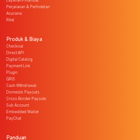
Layanan Finansial
Perjalanan & Perhotelan
Asuransi
Ritel
Produk & Biaya
Checkout
Direct API
Digital Catalog
Payment Link
Plugin
QRIS
Cash Withdrawal
Domestic Payouts
Cross Border Payouts
Sub Account
Embedded Wallet
PayChat
Panduan