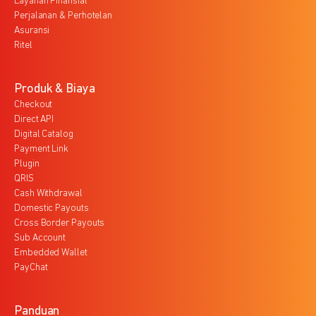
Layanan Finansial
Perjalanan & Perhotelan
Asuransi
Ritel
Produk & Biaya
Checkout
Direct API
Digital Catalog
Payment Link
Plugin
QRIS
Cash Withdrawal
Domestic Payouts
Cross Border Payouts
Sub Account
Embedded Wallet
PayChat
Panduan