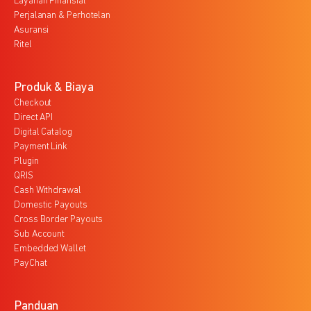
Layanan Finansial
Perjalanan & Perhotelan
Asuransi
Ritel
Produk & Biaya
Checkout
Direct API
Digital Catalog
Payment Link
Plugin
QRIS
Cash Withdrawal
Domestic Payouts
Cross Border Payouts
Sub Account
Embedded Wallet
PayChat
Panduan