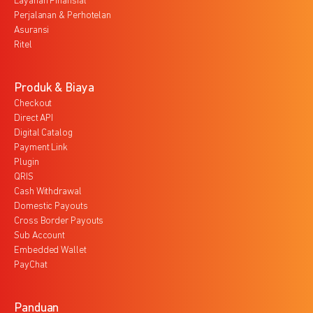
Layanan Finansial
Perjalanan & Perhotelan
Asuransi
Ritel
Produk & Biaya
Checkout
Direct API
Digital Catalog
Payment Link
Plugin
QRIS
Cash Withdrawal
Domestic Payouts
Cross Border Payouts
Sub Account
Embedded Wallet
PayChat
Panduan