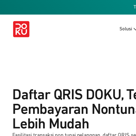
Solusi
Daftar QRIS DOKU, T
Pembayaran Nontuna
Lebih Mudah
Fasilitasi transaksi non tunai pelanggan, daftar QRIS s