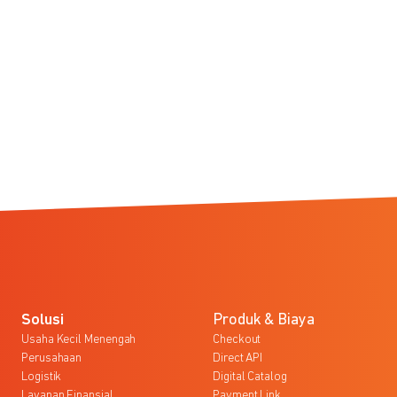
Solusi
Produk & Biaya
Usaha Kecil Menengah
Checkout
Perusahaan
Direct API
Logistik
Digital Catalog
Layanan Finansial
Payment Link