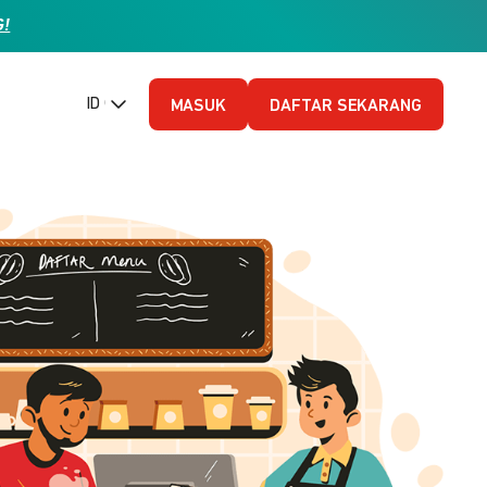
G!
ID (Bahasa Indonesia)
MASUK
DAFTAR SEKARANG