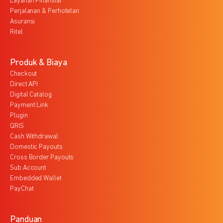
Layanan Finansial
Perjalanan & Perhotelan
Asuransi
Ritel
Produk & Biaya
Checkout
Direct API
Digital Catalog
Payment Link
Plugin
QRIS
Cash Withdrawal
Domestic Payouts
Cross Border Payouts
Sub Account
Embedded Wallet
PayChat
Panduan