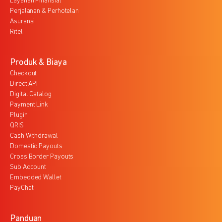
Layanan Finansial
Perjalanan & Perhotelan
Asuransi
Ritel
Produk & Biaya
Checkout
Direct API
Digital Catalog
Payment Link
Plugin
QRIS
Cash Withdrawal
Domestic Payouts
Cross Border Payouts
Sub Account
Embedded Wallet
PayChat
Panduan