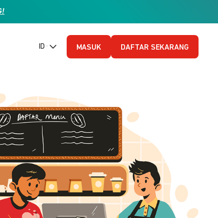
G!
ID (Bahasa Indonesia)
MASUK
DAFTAR SEKARANG