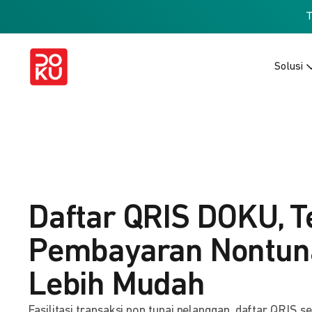
Solusi
Daftar QRIS DOKU, T
Pembayaran Nontuna
Lebih Mudah
Fasilitasi transaksi non tunai pelanggan, daftar QRIS s