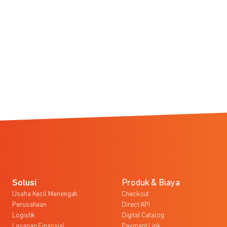
Solusi
Produk & Biaya
Usaha Kecil Menengah
Checkout
Perusahaan
Direct API
Logistik
Digital Catalog
Layanan Finansial
Payment Link