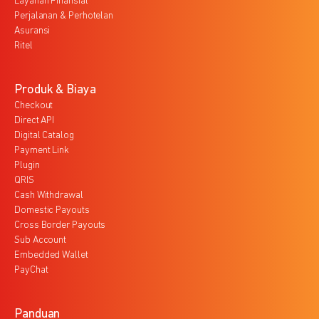
Layanan Finansial
Perjalanan & Perhotelan
Asuransi
Ritel
Produk & Biaya
Checkout
Direct API
Digital Catalog
Payment Link
Plugin
QRIS
Cash Withdrawal
Domestic Payouts
Cross Border Payouts
Sub Account
Embedded Wallet
PayChat
Panduan