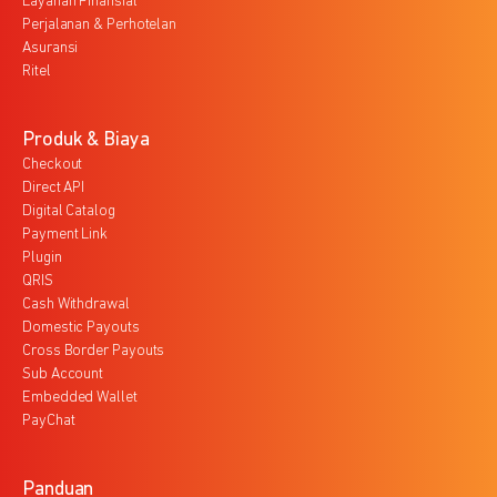
Layanan Finansial
Perjalanan & Perhotelan
Asuransi
Ritel
Produk & Biaya
Checkout
Direct API
Digital Catalog
Payment Link
Plugin
QRIS
Cash Withdrawal
Domestic Payouts
Cross Border Payouts
Sub Account
Embedded Wallet
PayChat
Panduan