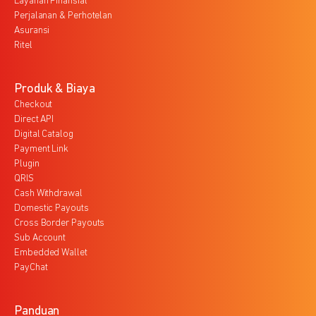
Layanan Finansial
Perjalanan & Perhotelan
Asuransi
Ritel
Produk & Biaya
Checkout
Direct API
Digital Catalog
Payment Link
Plugin
QRIS
Cash Withdrawal
Domestic Payouts
Cross Border Payouts
Sub Account
Embedded Wallet
PayChat
Panduan