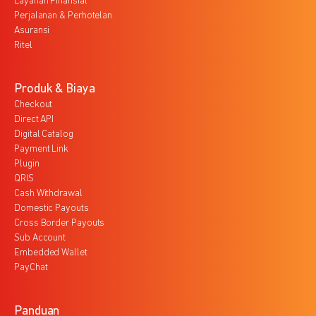
Layanan Finansial
Perjalanan & Perhotelan
Asuransi
Ritel
Produk & Biaya
Checkout
Direct API
Digital Catalog
Payment Link
Plugin
QRIS
Cash Withdrawal
Domestic Payouts
Cross Border Payouts
Sub Account
Embedded Wallet
PayChat
Panduan