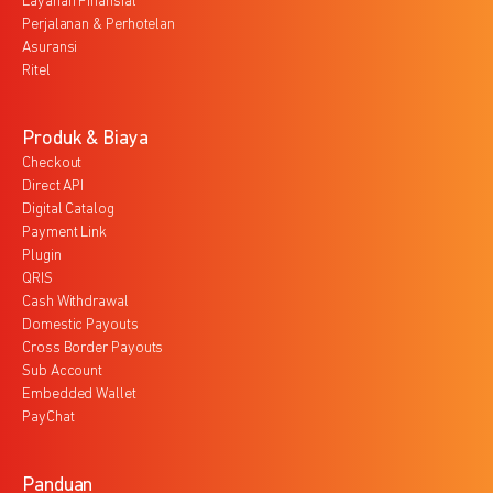
Layanan Finansial
Perjalanan & Perhotelan
Asuransi
Ritel
Produk & Biaya
Checkout
Direct API
Digital Catalog
Payment Link
Plugin
QRIS
Cash Withdrawal
Domestic Payouts
Cross Border Payouts
Sub Account
Embedded Wallet
PayChat
Panduan