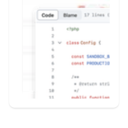
banyak E-commerce
secara mudah dan
cepat
Pelanggan tidak perlu beralih
ke situs lain saat bertransaksi
Konfigurasi mandiri dengan
CMS dashboard, hubungkan
situs bisnis Anda tanpa coding
Terima notifikasi transaksi
secara real-time
PELAJARI LEBIH LANJUT