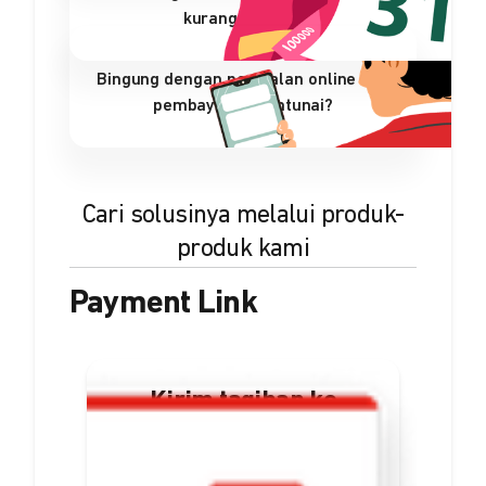
kurang efisien?
Bingung dengan penjualan online dan
pembayaran nontunai?
Cari solusinya melalui produk-
produk kami
Payment Link
Kirim tagihan ke
pelanggan dalam
bentuk