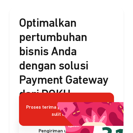
Optimalkan
pertumbuhan
bisnis Anda
dengan solusi
Payment Gateway
dari DOKU
Proses terima pembayaran rumit dan
sulit dikelola?
Pengiriman uang sulit dan