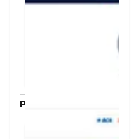
metode pembayaran
untuk pelanggan
Integrasikan halaman
pembayaran DOKU dan situs
bisnis Anda dengan mudah dan
cepat
Tingkatkan transaksi dengan
menyediakan beragam metode
pembayaran untuk pelanggan
PELAJARI LEBIH LANJUT
Plugin
Terkoneksi dengan