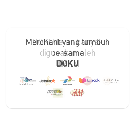
DOKU telah banyak
digunakan oleh
UMKM
Slide 2 of 2.