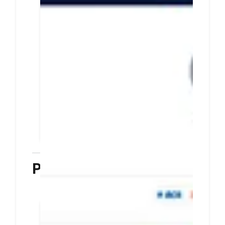
metode pembayaran
untuk pelanggan
Integrasikan halaman
pembayaran DOKU dan situs
bisnis Anda dengan mudah dan
cepat
Tingkatkan transaksi dengan
menyediakan beragam metode
pembayaran untuk pelanggan
PELAJARI LEBIH LANJUT
Plugin
Terkoneksi dengan