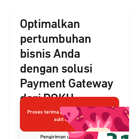
Optimalkan
pertumbuhan
bisnis Anda
dengan solusi
Payment Gateway
dari DOKU
Proses terima pembayaran rumit dan
sulit dikelola?
Pengiriman uang sulit dan