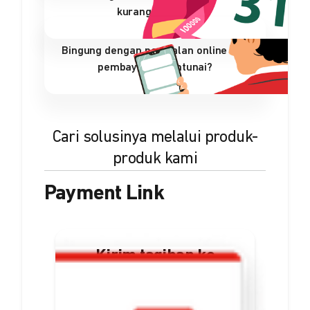
kurang efisien?
Bingung dengan penjualan online dan
pembayaran nontunai?
Cari solusinya melalui produk-
produk kami
Payment Link
Kirim tagihan ke
pelanggan dalam
bentuk