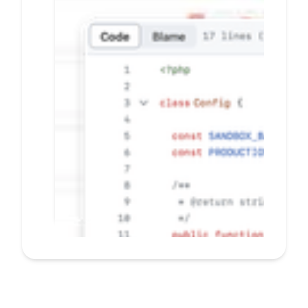
banyak E-commerce
secara mudah dan
cepat
Pelanggan tidak perlu beralih
ke situs lain saat bertransaksi
Konfigurasi mandiri dengan
CMS dashboard, hubungkan
situs bisnis Anda tanpa coding
Terima notifikasi transaksi
secara real-time
PELAJARI LEBIH LANJUT