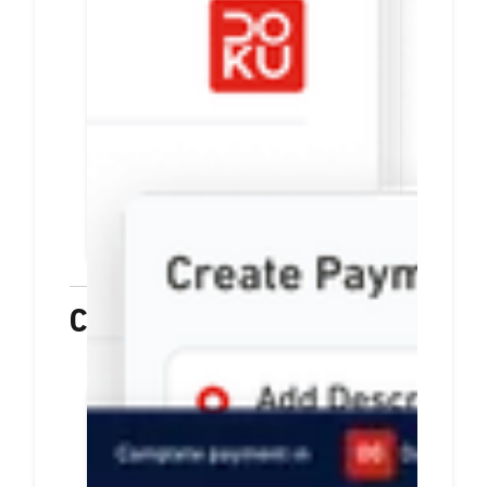
link pembayaran
Tiap payment link berisi info
pesanan dan rincian harga
Mudah dibuat. Anda bisa
langsung membagikannya via
email, media sosial, atau
aplikasi chat
PELAJARI LEBIH LANJUT
Checkout
Hanya sekali integrasi,
sediakan beragam