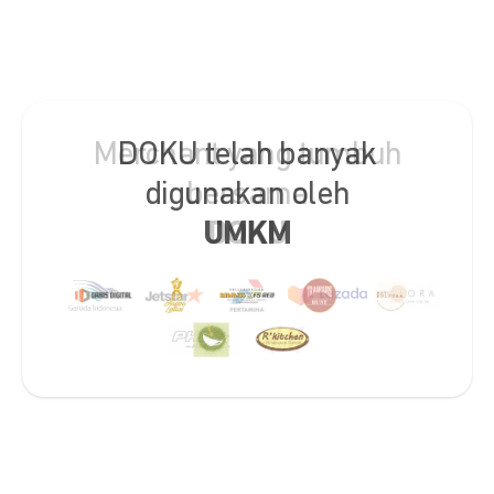
DOKU telah banyak
digunakan oleh
UMKM
Slide 2 of 2.