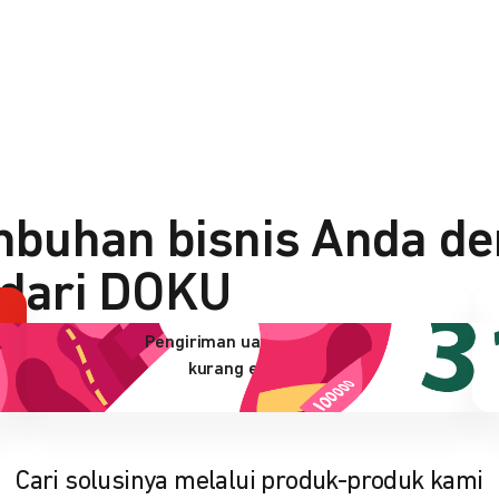
buhan bisnis Anda de
dari DOKU
Pengiriman uang sulit dan
kurang efisien?
Cari solusinya melalui produk-produk kami