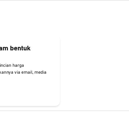
lam bentuk
incian harga
annya via email, media