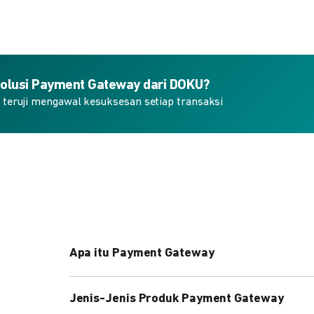
 solusi Payment Gateway dari DOKU?
h teruji mengawal kesuksesan setiap transaksi
Apa itu Payment Gateway
Payment gateway adalah layanan teknologi atau s
Jenis-Jenis Produk Payment Gateway
mengamankan transaksi pembayaran online. Maka 