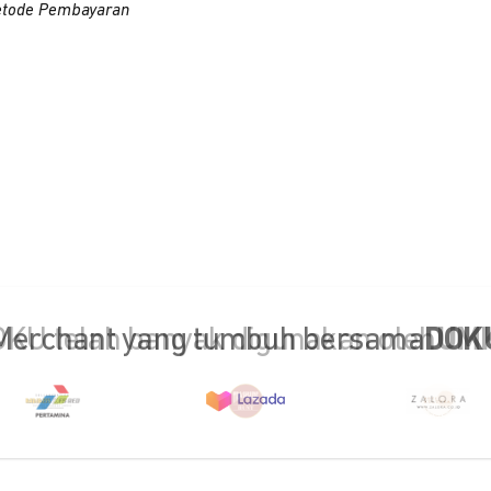
tode Pembayaran
KU telah banyak digunakan oleh
UM