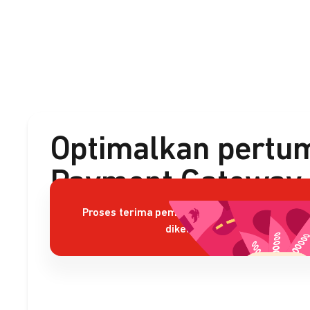
Optimalkan pertum
Payment Gateway 
Proses terima pembayaran rumit dan sulit
dikelola?