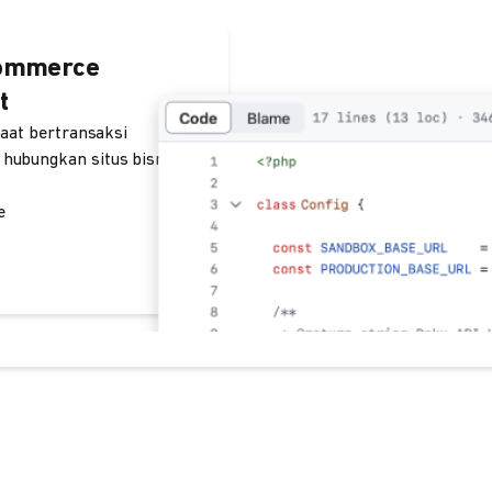
commerce
t
saat bertransaksi
 hubungkan situs bisnis
e