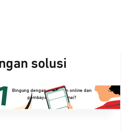
ngan solusi
Bingung dengan penjualan online dan
pembayaran nontunai?