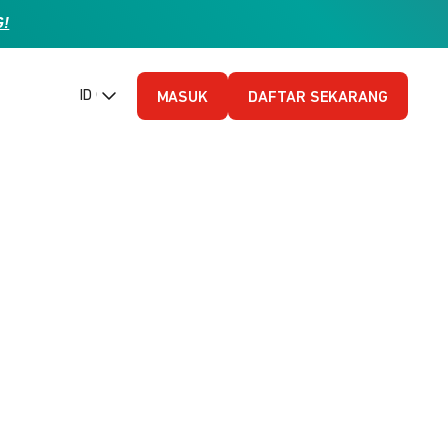
G!
ID (Bahasa Indonesia)
MASUK
DAFTAR SEKARANG