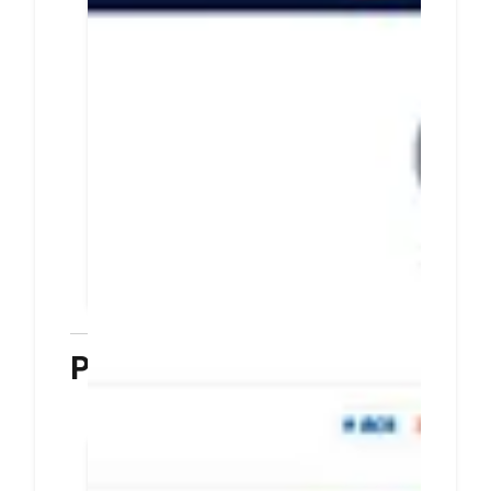
metode pembayaran
untuk pelanggan
Integrasikan halaman
pembayaran DOKU dan situs
bisnis Anda dengan mudah dan
cepat
Tingkatkan transaksi dengan
menyediakan beragam metode
pembayaran untuk pelanggan
PELAJARI LEBIH LANJUT
Plugin
Terkoneksi dengan