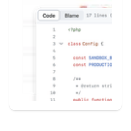
banyak E-commerce
secara mudah dan
cepat
Pelanggan tidak perlu beralih
ke situs lain saat bertransaksi
Konfigurasi mandiri dengan
CMS dashboard, hubungkan
situs bisnis Anda tanpa coding
Terima notifikasi transaksi
secara real-time
PELAJARI LEBIH LANJUT