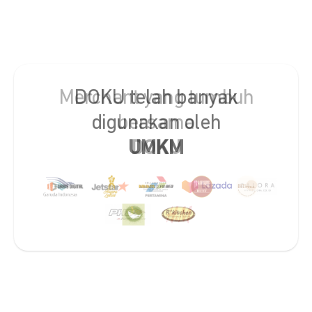
DOKU telah banyak
digunakan oleh
UMKM
Slide 2 of 2.