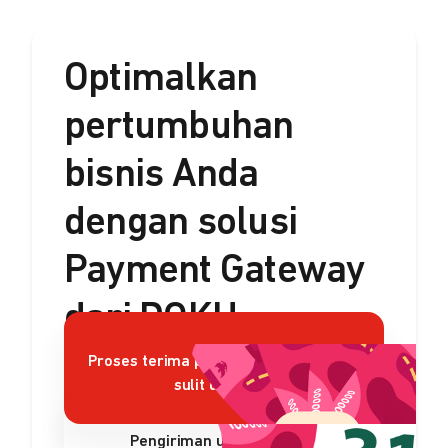
Optimalkan
pertumbuhan
bisnis Anda
dengan solusi
Payment Gateway
dari DOKU
Proses terima pembayaran rumit dan
sulit dikelola?
Pengiriman uang sulit dan