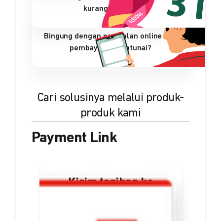
kurang efisien?
Bingung dengan penjualan online dan
pembayaran nontunai?
Cari solusinya melalui produk-
produk kami
Payment Link
Kirim tagihan ke
pelanggan dalam
bentuk