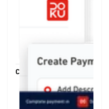
link pembayaran
Tiap payment link berisi info
pesanan dan rincian harga
Mudah dibuat. Anda bisa
langsung membagikannya via
email, media sosial, atau
aplikasi chat
PELAJARI LEBIH LANJUT
Checkout
Hanya sekali integrasi,
sediakan beragam