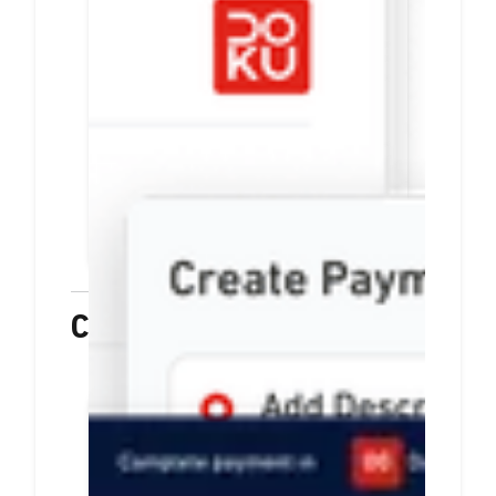
link pembayaran
Tiap payment link berisi info
pesanan dan rincian harga
Mudah dibuat. Anda bisa
langsung membagikannya via
email, media sosial, atau
aplikasi chat
PELAJARI LEBIH LANJUT
Checkout
Hanya sekali integrasi,
sediakan beragam