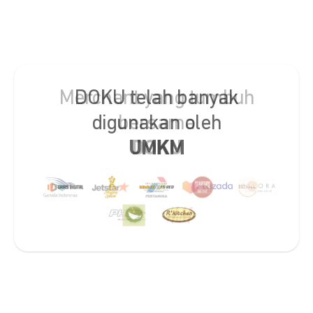
DOKU telah banyak
digunakan oleh
UMKM
Slide 2 of 2.