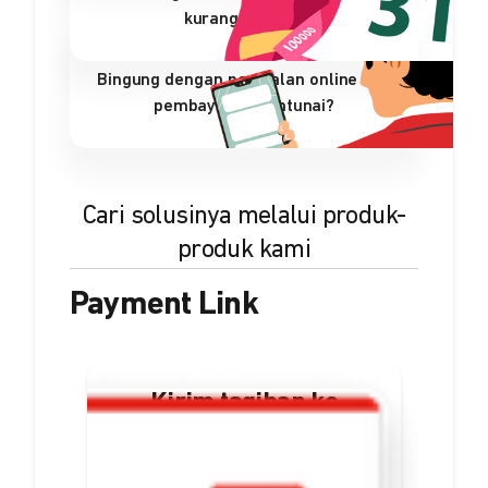
kurang efisien?
Bingung dengan penjualan online dan
pembayaran nontunai?
Cari solusinya melalui produk-
produk kami
Payment Link
Kirim tagihan ke
pelanggan dalam
bentuk