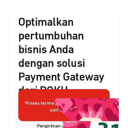
Optimalkan
pertumbuhan
bisnis Anda
dengan solusi
Payment Gateway
dari DOKU
Proses terima pembayaran rumit dan
sulit dikelola?
Pengiriman uang sulit dan