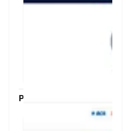
metode pembayaran
untuk pelanggan
Integrasikan halaman
pembayaran DOKU dan situs
bisnis Anda dengan mudah dan
cepat
Tingkatkan transaksi dengan
menyediakan beragam metode
pembayaran untuk pelanggan
PELAJARI LEBIH LANJUT
Plugin
Terkoneksi dengan