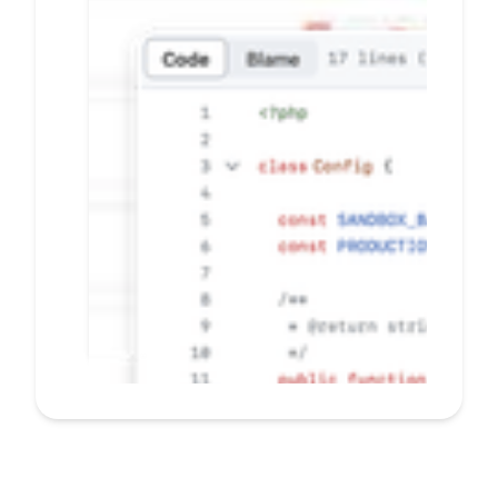
banyak E-commerce
secara mudah dan
cepat
Pelanggan tidak perlu beralih
ke situs lain saat bertransaksi
Konfigurasi mandiri dengan
CMS dashboard, hubungkan
situs bisnis Anda tanpa coding
Terima notifikasi transaksi
secara real-time
PELAJARI LEBIH LANJUT