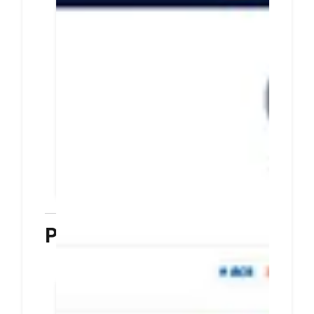
metode pembayaran
untuk pelanggan
Integrasikan halaman
pembayaran DOKU dan situs
bisnis Anda dengan mudah dan
cepat
Tingkatkan transaksi dengan
menyediakan beragam metode
pembayaran untuk pelanggan
PELAJARI LEBIH LANJUT
Plugin
Terkoneksi dengan