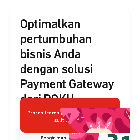
Optimalkan
pertumbuhan
bisnis Anda
dengan solusi
Payment Gateway
dari DOKU
Proses terima pembayaran rumit dan
sulit dikelola?
Pengiriman uang sulit dan