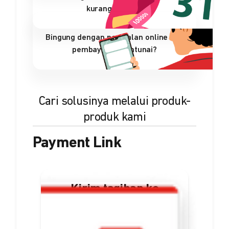
kurang efisien?
Bingung dengan penjualan online dan
pembayaran nontunai?
Cari solusinya melalui produk-
produk kami
Payment Link
Kirim tagihan ke
pelanggan dalam
bentuk