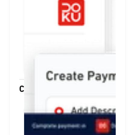
link pembayaran
Tiap payment link berisi info
pesanan dan rincian harga
Mudah dibuat. Anda bisa
langsung membagikannya via
email, media sosial, atau
aplikasi chat
PELAJARI LEBIH LANJUT
Checkout
Hanya sekali integrasi,
sediakan beragam