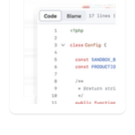
banyak E-commerce
secara mudah dan
cepat
Pelanggan tidak perlu beralih
ke situs lain saat bertransaksi
Konfigurasi mandiri dengan
CMS dashboard, hubungkan
situs bisnis Anda tanpa coding
Terima notifikasi transaksi
secara real-time
PELAJARI LEBIH LANJUT