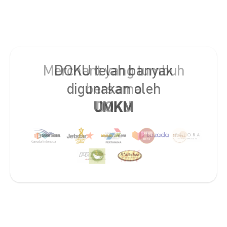
DOKU telah banyak
digunakan oleh
UMKM
Slide 2 of 2.